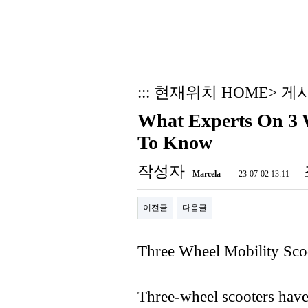
::: 현재위치 HOME> 게
What Experts On 3 
To Know
작성자
Marcela
23-07-02 13:11
이전글
다음글
Three Wheel Mobility Scoo
Three-wheel scooters have