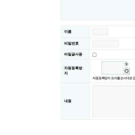
이름
비밀번호
비밀글사용
숫
자동등록방
자
새
지
음
로
자동등록방지 숫자를 순서대로 
성
고
듣
침
기
내용